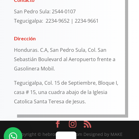
San Pedro Sula: 2544-0107
Tegucigalpa: 2234-9652 | 2234-9661
Dirección
Honduras. C.A, San Pedro Sula, Col. San
Sebastián Boulevard al Aeropuerto frente a
Gasolinera Mobil.
Tegucigalpa, Col. 15 de Septiembre, Bloque I,
casa # 15, una cuadra abajo de la Iglesia
Catolica Santa Teresa de Jesus.
Copyright © hebronlogistic.com Designed by MAKE